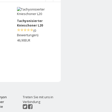
Tachyonisierter
Tachyonisierter
Knieschoner L20
Knieschoner L18
(0
(0
Bewertungen)
Bewertungen)
46,90EUR
46,90EUR
chyon
Treten Sie mit uns in
ner
Verbindung
ie
t