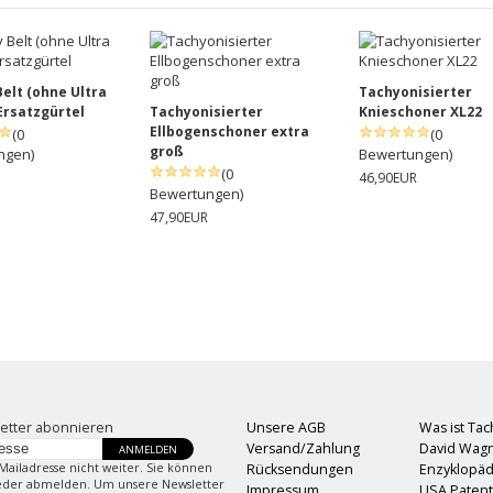
Belt (ohne Ultra
Tachyonisierter
 Ersatzgürtel
Tachyonisierter
Knieschoner XL22
Ellbogenschoner extra
(0
(0
groß
ngen)
Bewertungen)
(0
46,90EUR
Bewertungen)
47,90EUR
etter abonnieren
Unsere AGB
Was ist Ta
Versand/Zahlung
David Wag
ANMELDEN
Mailadresse nicht weiter. Sie können
Rücksendungen
Enzyklopäd
ieder abmelden. Um unsere Newsletter
Impressum
USA Paten