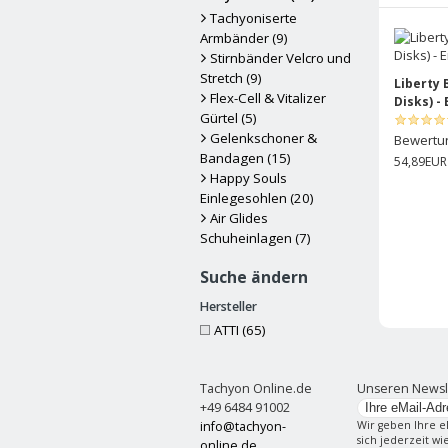
Tachyoniserte
Armbänder (9)
Stirnbänder Velcro und
Stretch (9)
Liberty 
Flex-Cell & Vitalizer
Disks) -
Gürtel (5)
Gelenkschoner &
Bewertu
Bandagen (15)
54,89EUR
Happy Souls
Einlegesohlen (20)
Air Glides
Schuheinlagen (7)
Suche ändern
Hersteller
ATTI (65)
Tachyon Online.de
Unseren Newsl
+49 6484 91002
info@tachyon-
Wir geben Ihre e
sich jederzeit w
online.de