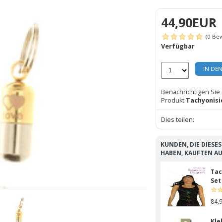
44,90EUR
(0 Be
Verfügbar
IN DE
Benachrichtigen Sie
Produkt
Tachyonisi
Dies teilen:
KUNDEN, DIE DIESE
HABEN, KAUFTEN A
Tac
Set
84,
Kle