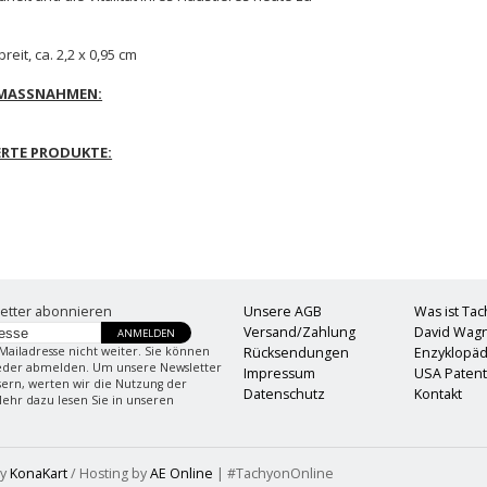
44,
eit, ca. 2,2 x 0,95 cm
SMASSNAHMEN:
ERTE PRODUKTE:
etter abonnieren
Unsere AGB
Was ist Ta
Versand/Zahlung
David Wag
ANMELDEN
Mailadresse nicht weiter. Sie können
Rücksendungen
Enzyklopäd
ieder abmelden. Um unsere Newsletter
Impressum
USA Paten
sern, werten wir die Nutzung der
Datenschutz
Kontakt
Mehr dazu lesen Sie in unseren
by
KonaKart
/ Hosting by
AE Online
| #TachyonOnline