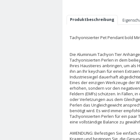
Produktbeschreibung
Eigensch
Tachyonisierter Pet Pendant bold Min
Die Aluminium Tachyon Tier Anhänger i
Tachyonisierten Perlen in dem beili
Ihres Haustieres anbringen, um als
ihn an Ihr keychain für einen Extrae
Industriesiegel dauerhaft abgedichte
Eines der einzigen Werkzeuge der Welt,
erhöhen, sondern vor den negative
Feldern (EMFs) schützen. In Fällen, 
oder Verletzungen aus dem Gleichgew
Perlen das Ungleichgewicht ansprech
benötigt wird. Es wird immer empfohl
Tachyonisierten Perlen für ein paa
eine vollständige Balance zu gewährl
AWENDUNG: Befestigen Sie einfach 
Kragen und beginnen Sie, die Gesundh