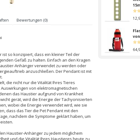
15
12,
aften
Bewertungen (0)
Fla
von
i
64,
st so konzipiert, dass ein kleiner Teil der
egenden Gefäß zu halten. Einfach an den Kragen
Tac
 Haustier-Anhänger verwendet zu werden oder
Far
nergieauftrieb anzuschließen. Der Pendant ist mit
t.
24,
 die nicht nur die Vitalität Ihres Tieres
n Auswirkungen von elektromagnetischen
Tac
in denen das Haustier aufgrund von Krankheit
Far
icht gerät, wird die Energie der Tachyonisierten
en, wobei die Energie verwendet wird, wie sie
en, dass das Tier die Pet Pendant mit den
18,
r Tage, nachdem die Symptome geklärt haben, um
eisten.
Tac
bla
den Haustier-Anhänger zu jedem möglichem
eit und die Vitalität Ihres Haustieres heute zu