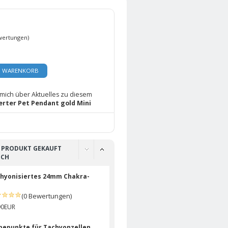
wertungen)
N WARENKORB
 mich über Aktuelles zu diesem
erter Pet Pendant gold Mini
S PRODUKT GEKAUFT
UCH
hyonisiertes 24mm Chakra-
(0 Bewertungen)
90EUR
bepunkte für Tachyonzellen