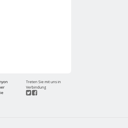
90EUR
chyon
Treten Sie mit uns in
ner
Verbindung
ie
t