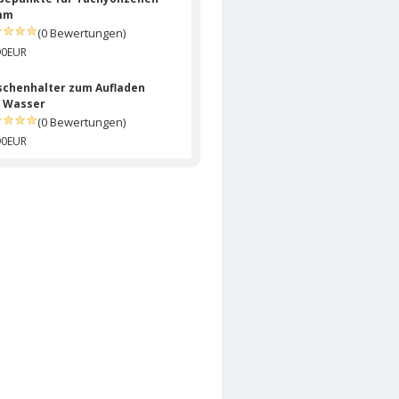
mm
(0 Bewertungen)
90EUR
schenhalter zum Aufladen
 Wasser
(0 Bewertungen)
90EUR
hyonisierte Zelle 24mm
be Grün
(0 Bewertungen)
90EUR
hyonisierte Zelle 13mm
be Violett
(0 Bewertungen)
90EUR
hyonisierter Pet Pendant
u Mini
(0 Bewertungen)