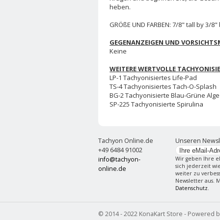
heben.
GRÖßE UND FARBEN: 7/8" tall by 3/8" br
GEGENANZEIGEN UND VORSICHT
Keine
WEITERE WERTVOLLE TACHYONISI
LP-1 Tachyonisiertes Life-Pad
TS-4 Tachyonisiertes Tach-O-Splash
BG-2 Tachyonisierte Blau-Grüne Alge
SP-225 Tachyonisierte Spirulina
Tachyon Online.de
Unseren Newsl
+49 6484 91002
info@tachyon-
Wir geben Ihre e
sich jederzeit w
online.de
weiter zu verbes
Newsletter aus. 
Datenschutz
.
© 2014 - 2022 KonaKart Store - Powered 