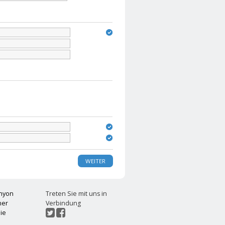
WEITER
chyon
Treten Sie mit uns in
ner
Verbindung
ie
t