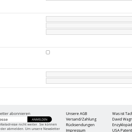
etter abonnieren
Unsere AGB
Was ist Ta
Versand/Zahlung
David Wag
ANMELDEN
Mailadresse nicht weiter. Sie können
Rücksendungen
Enzyklopäd
ieder abmelden. Um unsere Newsletter
Impressum
USA Paten